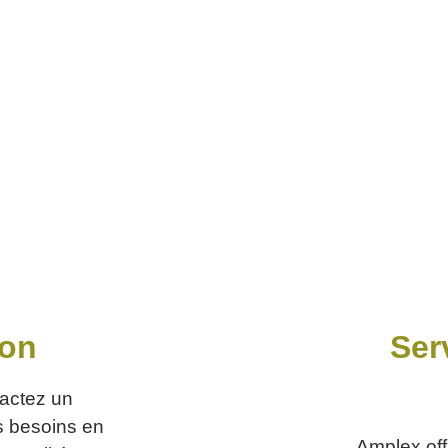
son
Ser
actez un
s besoins en
Amplex off