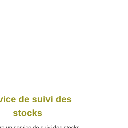
vice de suivi des
stocks
re un service de suivi des stocks.