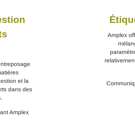
estion
Étiqu
ts
Amplex off
mélang
s
paramètre
relativement
’entreposage
matières
stion et la
Communiqu
ferts dans des
.
ant Amplex